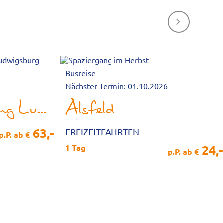
Next
Busreise
Nächster Termin: 01.10.2026
Kürbis­ausstellung Ludwigsburg
Alsfeld
63,-
FREIZEITFAHRTEN
p.P. ab €
24,-
1 Tag
p.P. ab €