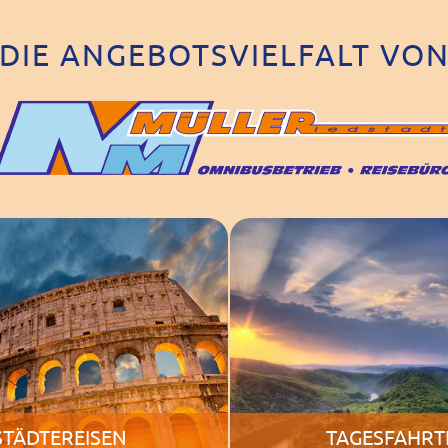
DIE ANGEBOTSVIELFALT VO
STÄDTEREISEN
TAGESFAHRT