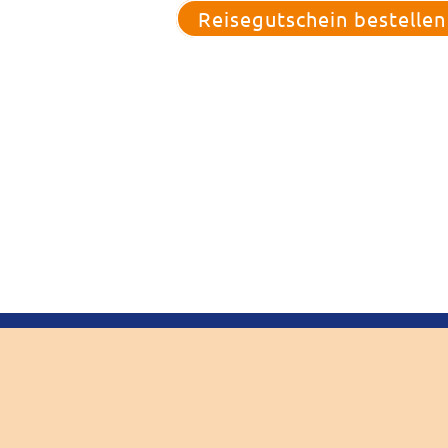
Reisegutschein bestellen
Zur Busanmietung
Previous