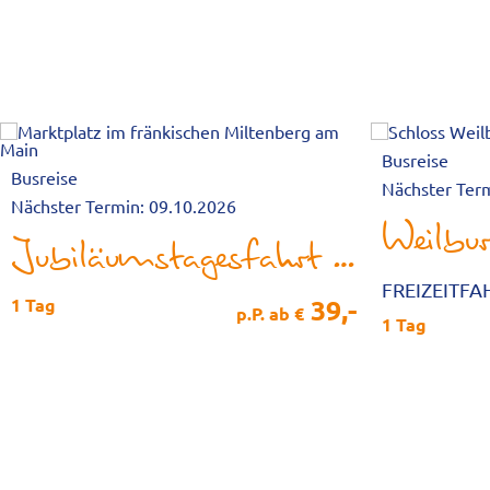
Busreise
Busreise
Nächster Ter
Nächster Termin: 09.10.2026
Weilbu
Jubiläumstagesfahrt in den Spessart
FREIZEITF
39,-
1 Tag
p.P. ab €
1 Tag