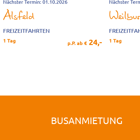
Nächster Termin: 01.10.2026
Nächster Ter
Alsfeld
Weilbu
FREIZEITFAHRTEN
FREIZEITF
24,-
1 Tag
1 Tag
p.P. ab €
BUSANMIETUNG