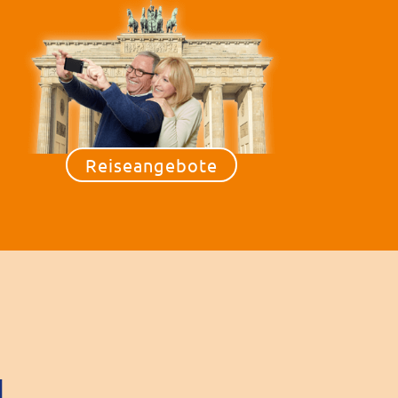
Reiseangebote
N