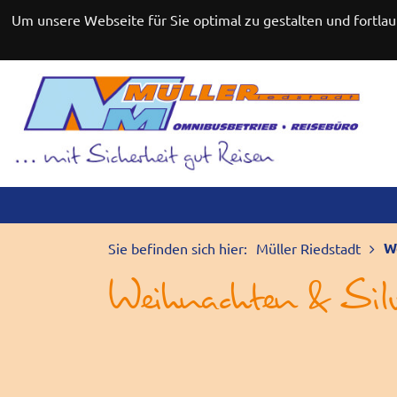
Um unsere Webseite für Sie optimal zu gestalten und fortl
NAVIGATION
ÜBERSPRINGEN
W
Sie befinden sich hier:
Müller Riedstadt
Weihnachten & Silv