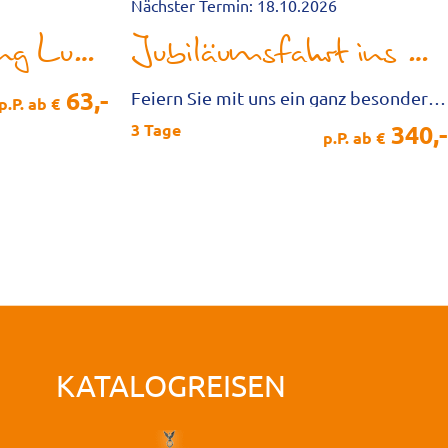
Nächster Termin: 18.10.2026
Kürbis­ausstellung Ludwigsburg
Jubiläumsfahrt ins Blaue - 100 Jahre Omnibusbetrieb Müller
63,-
Feiern Sie mit uns ein ganz besonderes Ereignis!
p.P. ab €
340,-
3 Tage
p.P. ab €
KATALOGREISEN