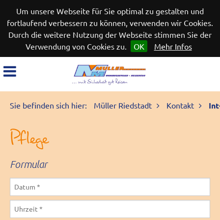
Um unsere Webseite für Sie optimal zu gestalten und
fortlaufend verbessern zu können, verwenden wir Cookies.
Durch die weitere Nutzung der Webseite stimmen Sie der
Verwendung von Cookies zu.
OK
Mehr Infos
Sie befinden sich hier:
Müller Riedstadt
Kontakt
In
Pflege
Formular