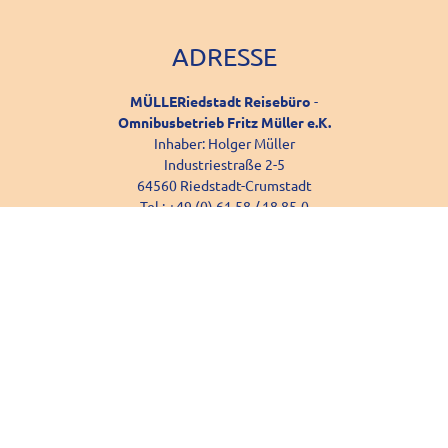
ADRESSE
MÜLLERiedstadt
Reisebüro
-
Omnibusbetrieb Fritz Müller e.K.
Inhaber: Holger Müller
Industriestraße 2-5
64560 Riedstadt-Crumstadt
Tel.: +49 (0) 61 58 / 18 85-0
Fax.: +49 (0) 61 58 / 18 85-20
Mail: info@mueller-riedstadt.de
REISEGUTSCHEIN
BESTELLEN
Website by:
Easy-BUS Reise-WEB 5.0
| CMS für Reisen
|
|
IMPRESSUM
DATENSCHUTZ
REISEBEDINGUNGEN